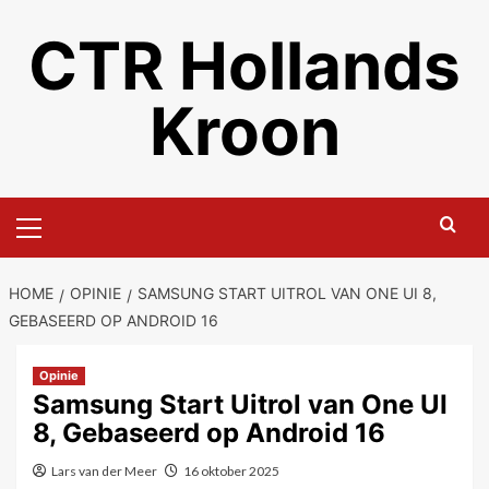
Ga
CTR Hollands
naar
de
inhoud
Kroon
Primair
menu
HOME
OPINIE
SAMSUNG START UITROL VAN ONE UI 8,
GEBASEERD OP ANDROID 16
Opinie
Samsung Start Uitrol van One UI
8, Gebaseerd op Android 16
Lars van der Meer
16 oktober 2025