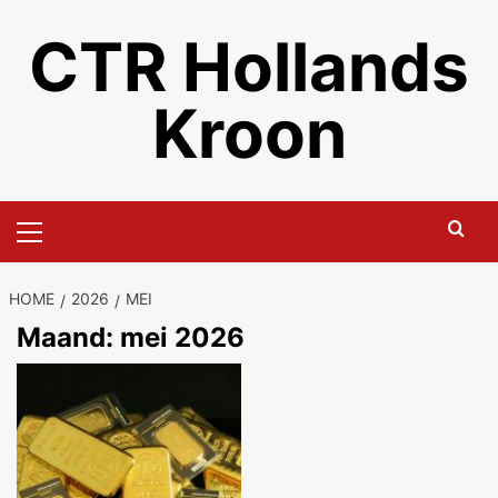
Ga
CTR Hollands
naar
de
inhoud
Kroon
Primair
menu
HOME
2026
MEI
Maand:
mei 2026