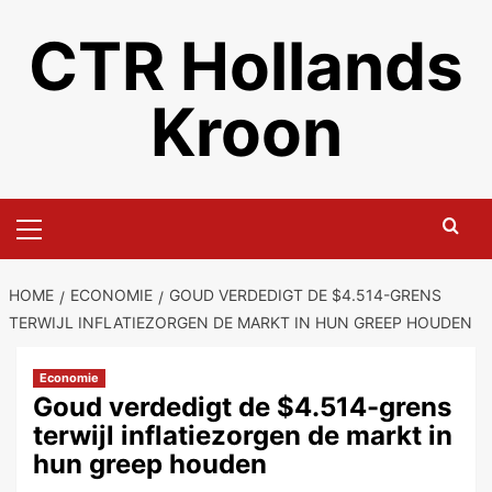
Ga
CTR Hollands
naar
de
inhoud
Kroon
Primair
menu
HOME
ECONOMIE
GOUD VERDEDIGT DE $4.514-GRENS
TERWIJL INFLATIEZORGEN DE MARKT IN HUN GREEP HOUDEN
Economie
Goud verdedigt de $4.514-grens
terwijl inflatiezorgen de markt in
hun greep houden