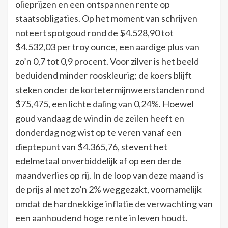
olieprijzen en een ontspannen rente op
staatsobligaties. Op het moment van schrijven
noteert spotgoud rond de $4.528,90 tot
$4.532,03 per troy ounce, een aardige plus van
zo’n 0,7 tot 0,9 procent. Voor zilver is het beeld
beduidend minder rooskleurig; de koers blijft
steken onder de kortetermijnweerstanden rond
$75,475, een lichte daling van 0,24%. Hoewel
goud vandaag de wind in de zeilen heeft en
donderdag nog wist op te veren vanaf een
dieptepunt van $4.365,76, stevent het
edelmetaal onverbiddelijk af op een derde
maandverlies op rij. In de loop van deze maand is
de prijs al met zo’n 2% weggezakt, voornamelijk
omdat de hardnekkige inflatie de verwachting van
een aanhoudend hoge rente in leven houdt.