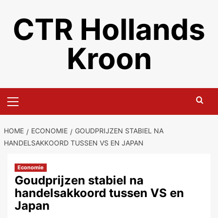
Ga
CTR Hollands
naar
de
inhoud
Kroon
Primair
menu
HOME
ECONOMIE
GOUDPRIJZEN STABIEL NA
HANDELSAKKOORD TUSSEN VS EN JAPAN
Economie
Goudprijzen stabiel na
handelsakkoord tussen VS en
Japan