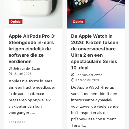
Opinie
Opinie
Apple AirPods Pro 3:
De Apple Watch in
Steengoede in-ears
2026: Kiezen tussen
krijgen eindelijk de
de onverwoestbare
software die ze
Ultra 2 en een
verdienen
spectaculaire Series
10-deal
Job van der Zwan
16 juni 2026
Job van der Zwan
17 februari 2026
Apples nieuwste in-ears
zijn een fractie goedkoper
De Apple Watch-line-up
in de aanschaf, maar
van dit moment biedt een
presteren op vrijwel elk
interessante dynamiek
vlak beter dan hun
voor zowel de veeleisende
voorgangers....
buitensporter als de
prijsbewuste consument.
Lees meer
Terwijl...