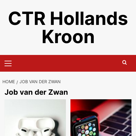
Ga
CTR Hollands
naar
de
inhoud
Kroon
Primair
menu
HOME
JOB VAN DER ZWAN
Job van der Zwan