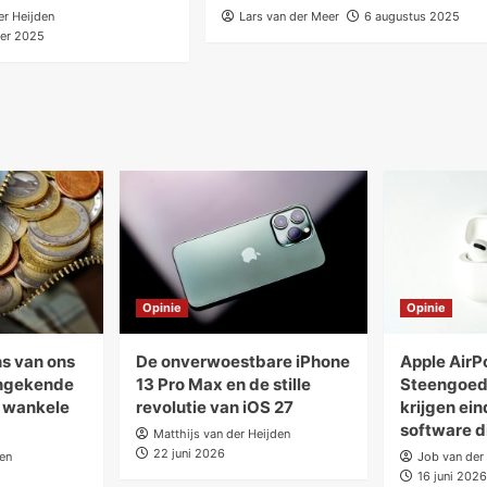
er Heijden
Lars van der Meer
6 augustus 2025
er 2025
Opinie
Opinie
s van ons
De onverwoestbare iPhone
Apple AirP
ongekende
13 Pro Max en de stille
Steengoed
t wankele
revolutie van iOS 27
krijgen ein
software d
Matthijs van der Heijden
22 juni 2026
den
Job van der
16 juni 2026