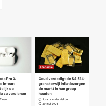
Economie
ods Pro 3:
Goud verdedigt de $4.514-
e in-ears
grens terwijl inflatiezorgen
delijk de
de markt in hun greep
ie ze verdienen
houden
 Zwan
Joost van der Heijden
29 mei 2026