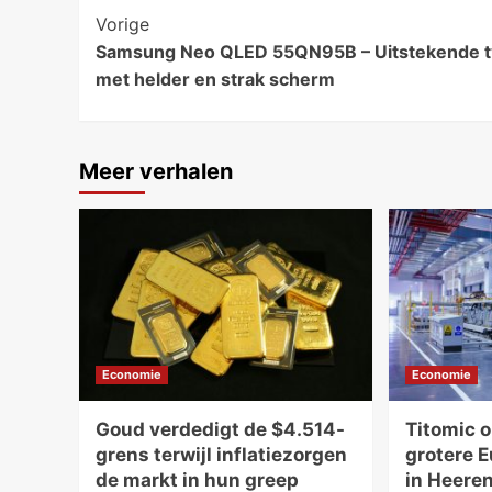
Bericht
Vorige
Samsung Neo QLED 55QN95B – Uitstekende t
navigatie
met helder en strak scherm
Meer verhalen
Economie
Economie
Goud verdedigt de $4.514-
Titomic 
grens terwijl inflatiezorgen
grotere 
de markt in hun greep
in Heere