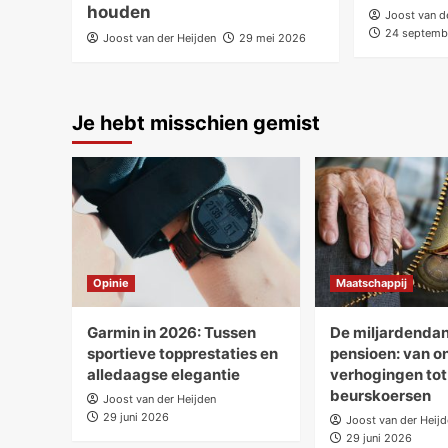
houden
Joost van d
24 septemb
Joost van der Heijden
29 mei 2026
Je hebt misschien gemist
Opinie
Maatschappij
Garmin in 2026: Tussen
De miljardendan
sportieve topprestaties en
pensioen: van 
alledaagse elegantie
verhogingen to
beurskoersen
Joost van der Heijden
29 juni 2026
Joost van der Heij
29 juni 2026