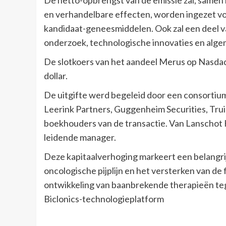
De netto-opbrengst van de emissie zal, samen
en verhandelbare effecten, worden ingezet vo
kandidaat-geneesmiddelen. Ook zal een deel va
onderzoek, technologische innovaties en alge
De slotkoers van het aandeel Merus op Nasdaq
dollar.
De uitgifte werd begeleid door een consortium
Leerink Partners, Guggenheim Securities, Truis
boekhouders van de transactie. Van Lanschot 
leidende manager.
Deze kapitaalverhoging markeert een belangrij
oncologische pijplijn en het versterken van de fi
ontwikkeling van baanbrekende therapieën tege
Biclonics-technologieplatform