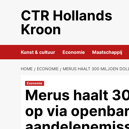
Ga
CTR Hollands
naar
de
Kroon
inhoud
Kunst & cultuur
Economie
Maatschappij
HOME
ECONOMIE
MERUS HAALT 300 MILJOEN DOL
Economie
Merus haalt 30
op via openba
aandelenemiss